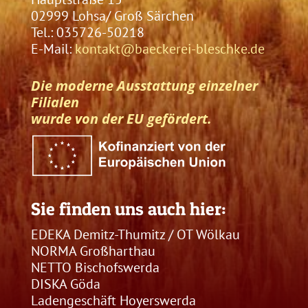
02999 Lohsa/ Groß Särchen
Tel.: 035726-50218
E-Mail:
kontakt@baeckerei-bleschke.de
Die moderne Ausstattung einzelner
Filialen
wurde von der EU gefördert.
Sie finden uns auch hier:
EDEKA Demitz-Thumitz / OT Wölkau
NORMA Großharthau
NETTO Bischofswerda
DISKA Göda
Ladengeschäft Hoyerswerda